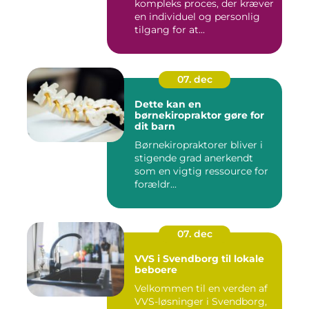
kompleks proces, der kræver
en individuel og personlig
tilgang for at...
07. dec
Dette kan en
børnekiropraktor gøre for
dit barn
Børnekiropraktorer bliver i
stigende grad anerkendt
som en vigtig ressource for
forældr...
07. dec
VVS i Svendborg til lokale
beboere
Velkommen til en verden af
VVS-løsninger i Svendborg,