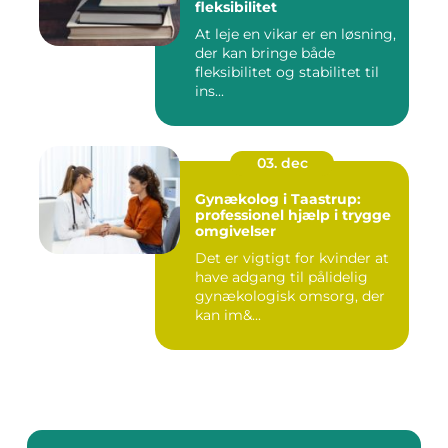
fleksibilitet
At leje en vikar er en løsning,
der kan bringe både
fleksibilitet og stabilitet til
ins...
03. dec
Gynækolog i Taastrup:
professionel hjælp i trygge
omgivelser
Det er vigtigt for kvinder at
have adgang til pålidelig
gynækologisk omsorg, der
kan im&...