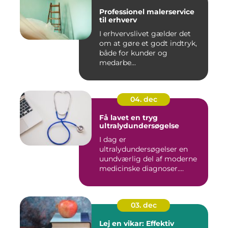
Professionel malerservice
til erhverv
I erhvervslivet gælder det
om at gøre et godt indtryk,
både for kunder og
medarbe...
04. dec
Få lavet en tryg
ultralydundersøgelse
I dag er
ultralydundersøgelser en
uundværlig del af moderne
medicinske diagnoser.
Denne...
03. dec
Lej en vikar: Effektiv