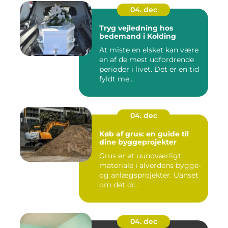
04. dec
Tryg vejledning hos
bedemand i Kolding
At miste en elsket kan være
en af de mest udfordrende
perioder i livet. Det er en tid
fyldt me...
04. dec
Køb af grus: en guide til
dine byggeprojekter
Grus er et uundværligt
materiale i alverdens bygge-
og anlægsprojekter. Uanset
om det dr...
04. dec