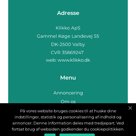
Adresse
web:
www.klikko.dk
Menu
Annoncering
Om os
Cookies
På vores website bruges cookies til at huske dine
indstillinger, statistik og personalisering af indhold og
Kontakt os
annoncer. Denne information deles med tredjepart. Ved
Sitemap
fortsat brug af websiden godkender du cookiepolitikken.