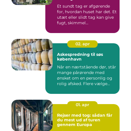
Et sundt tag er afgørende
for, hvordan huset har det. Et
utæt eller slidt tag kan give
fugt, skimmel...
02. apr
Askespredning til søs
københavn
Når en nærtstående dør, står
mange pårørende med
ønsket om en personlig og
rolig afsked. Flere vælge...
01. apr
Rejser med tog: sådan får
du mest ud af turen
gennem Europa