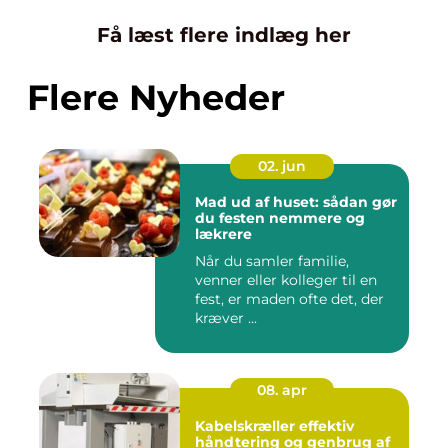
Få læst flere indlæg her
Flere Nyheder
02. jun
Mad ud af huset: sådan gør
du festen nemmere og
lækrere
Når du samler familie,
venner eller kolleger til en
fest, er maden ofte det, der
kræver ...
08. apr
Kabelskræller effektiv
håndtering og genbrug af