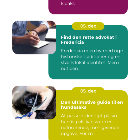
kloaks...
05. dec
Find den rette advokat i
Fredericia
Fredericia er en by med rige
historiske traditioner og en
stærk lokal identitet. Men i
nutiden...
05. dec
Den ultimative guide til en
hundesaks
At passe ordentligt på sin
hunds pels kan være en
udfordrende, men givende
opgave. For m...