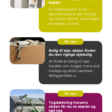
kabler
En kabelskræller er en
specialmaskine, der hurtigt
og sikkert fjerner isoleringen
fra kabler, så met...
05. apr
Bolig til leje: sådan finder
du den rigtige lejebolig
At finde en bolig til leje
handler om meget mere end
husleje og antal værelser.
Beliggenhed, u...
02. apr
Tagdækning horsens
sådan får du et stærkt og
tæt tag