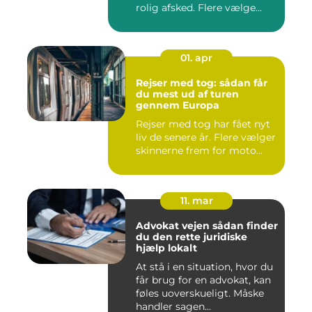
rolig afsked. Flere vælge...
01. apr
Rejser med tog: sådan får
du mest ud af turen
gennem Europa
Rejser med tog har fået nyt
liv de senere år. Flere vælger
skinnerne frem for moto...
11. mar
Advokat vejen sådan finder
du den rette juridiske
hjælp lokalt
At stå i en situation, hvor du
får brug for en advokat, kan
føles uoverskueligt. Måske
handler sagen...