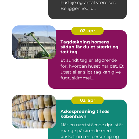
husleje og antal værelser.
Beliggenhed, u...
02. apr
Tagdækning horsens
sådan får du et stærkt og
tæt tag
Et sundt tag er afgørende
for, hvordan huset har det. Et
utæt eller slidt tag kan give
fugt, skimmel...
02. apr
Askespredning til søs
københavn
Når en nærtstående dør, står
mange pårørende med
ønsket om en personlig og