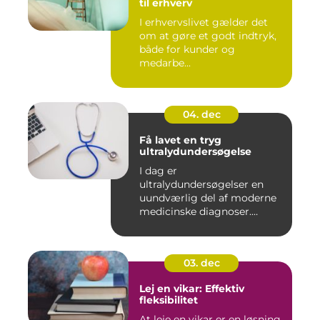
til erhverv
I erhvervslivet gælder det
om at gøre et godt indtryk,
både for kunder og
medarbe...
04. dec
Få lavet en tryg
ultralydundersøgelse
I dag er
ultralydundersøgelser en
uundværlig del af moderne
medicinske diagnoser.
Denne...
03. dec
Lej en vikar: Effektiv
fleksibilitet
At leje en vikar er en løsning,