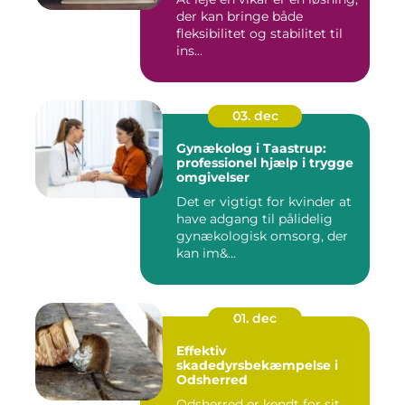
der kan bringe både
fleksibilitet og stabilitet til
ins...
03. dec
Gynækolog i Taastrup:
professionel hjælp i trygge
omgivelser
Det er vigtigt for kvinder at
have adgang til pålidelig
gynækologisk omsorg, der
kan im&...
01. dec
Effektiv
skadedyrsbekæmpelse i
Odsherred
Odsherred er kendt for sit