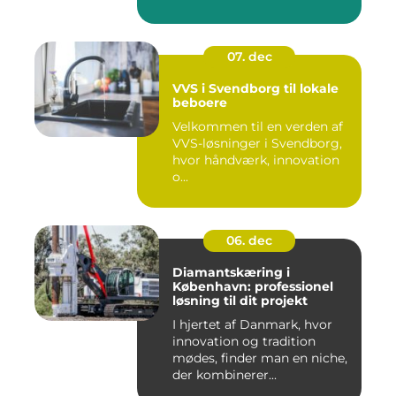
07. dec
VVS i Svendborg til lokale
beboere
Velkommen til en verden af
VVS-løsninger i Svendborg,
hvor håndværk, innovation
o...
06. dec
Diamantskæring i
København: professionel
løsning til dit projekt
I hjertet af Danmark, hvor
innovation og tradition
mødes, finder man en niche,
der kombinerer...