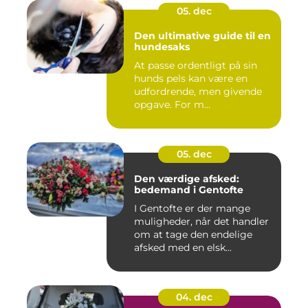
05. dec
Den ultimative guide til en
hundesaks
At passe ordentligt på sin
hunds pels kan være en
udfordrende, men givende
opgave. For m...
05. dec
Den værdige afsked:
bedemand i Gentofte
I Gentofte er der mange
muligheder, når det handler
om at tage den endelige
afsked med en elsk...
04. dec