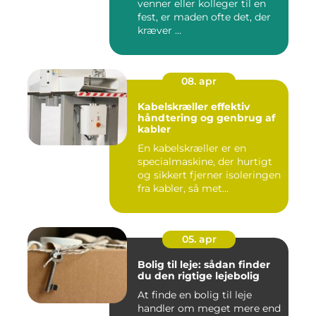
venner eller kolleger til en
fest, er maden ofte det, der
kræver ...
08. apr
Kabelskræller effektiv
håndtering og genbrug af
kabler
En kabelskræller er en
specialmaskine, der hurtigt
og sikkert fjerner isoleringen
fra kabler, så met...
05. apr
Bolig til leje: sådan finder
du den rigtige lejebolig
At finde en bolig til leje
handler om meget mere end