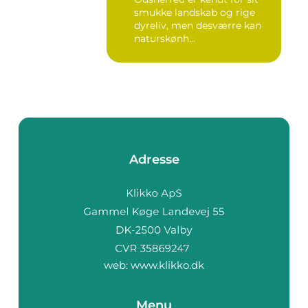
smukke landskab og rige
dyreliv, men desværre kan
naturskønh...
Adresse
web:
www.klikko.dk
Menu