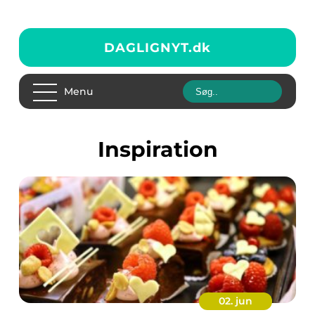
DAGLIGNYT.
dk
Menu
inspiration
02. jun