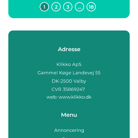
1
2
3
…
18
Adresse
web:
www.klikko.dk
Menu
Annoncering