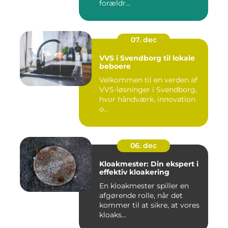
forældr...
07. dec
VVS i Svendborg til lokale
beboere
Velkommen til en verden af
VVS-løsninger i Svendborg,
hvor håndværk, innovation
o...
06. dec
Kloakmester: Din ekspert i
effektiv kloakering
En kloakmester spiller en
afgørende rolle, når det
kommer til at sikre, at vores
kloaks...