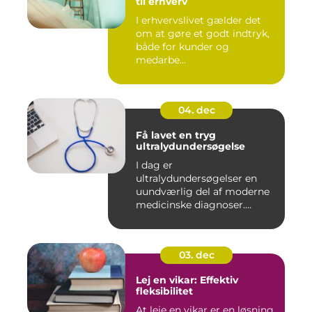
til erhverv
I erhvervslivet gælder det
om at gøre et godt indtryk,
både for kunder og
medarbe...
04. dec
Få lavet en tryg
ultralydundersøgelse
I dag er
ultralydundersøgelser en
uundværlig del af moderne
medicinske diagnoser.
Denne...
03. dec
Lej en vikar: Effektiv
fleksibilitet
At leje en vikar er en løsning,