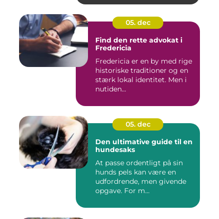
05. dec
Find den rette advokat i
Fredericia
Fredericia er en by med rige
historiske traditioner og en
stærk lokal identitet. Men i
nutiden...
05. dec
Den ultimative guide til en
hundesaks
At passe ordentligt på sin
hunds pels kan være en
udfordrende, men givende
opgave. For m...