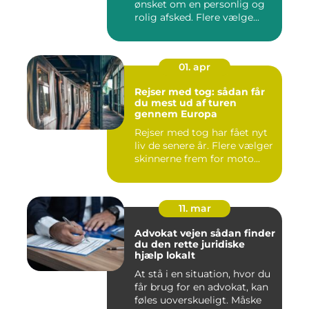
ønsket om en personlig og
rolig afsked. Flere vælge...
01. apr
Rejser med tog: sådan får
du mest ud af turen
gennem Europa
Rejser med tog har fået nyt
liv de senere år. Flere vælger
skinnerne frem for moto...
11. mar
Advokat vejen sådan finder
du den rette juridiske
hjælp lokalt
At stå i en situation, hvor du
får brug for en advokat, kan
føles uoverskueligt. Måske