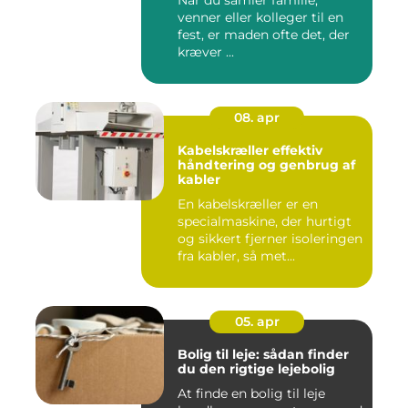
Når du samler familie,
venner eller kolleger til en
fest, er maden ofte det, der
kræver ...
08. apr
Kabelskræller effektiv
håndtering og genbrug af
kabler
En kabelskræller er en
specialmaskine, der hurtigt
og sikkert fjerner isoleringen
fra kabler, så met...
05. apr
Bolig til leje: sådan finder
du den rigtige lejebolig
At finde en bolig til leje