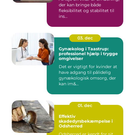
der kan bringe både
fleksibilitet og stabilitet til
ins...
03. dec
Gynækolog i Taastrup:
professionel hjælp i trygge
omgivelser
Det er vigtigt for kvinder at
have adgang til pålidelig
gynækologisk omsorg, der
kan im&...
01. dec
Effektiv
skadedyrsbekæmpelse i
Odsherred
Odsherred er kendt for sit