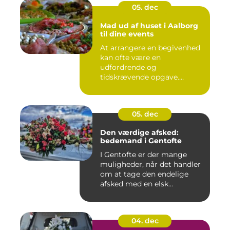
05. dec
Mad ud af huset i Aalborg
til dine events
At arrangere en begivenhed
kan ofte være en
udfordrende og
tidskrævende opgave.
Maden er...
05. dec
Den værdige afsked:
bedemand i Gentofte
I Gentofte er der mange
muligheder, når det handler
om at tage den endelige
afsked med en elsk...
04. dec