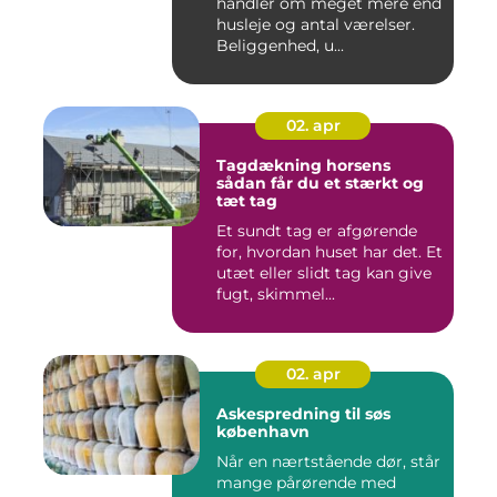
handler om meget mere end
husleje og antal værelser.
Beliggenhed, u...
02. apr
Tagdækning horsens
sådan får du et stærkt og
tæt tag
Et sundt tag er afgørende
for, hvordan huset har det. Et
utæt eller slidt tag kan give
fugt, skimmel...
02. apr
Askespredning til søs
københavn
Når en nærtstående dør, står
mange pårørende med