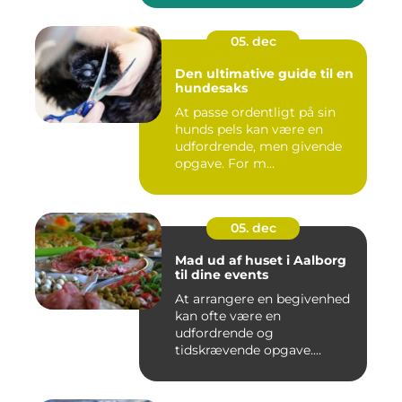
05. dec
Den ultimative guide til en
hundesaks
At passe ordentligt på sin
hunds pels kan være en
udfordrende, men givende
opgave. For m...
05. dec
Mad ud af huset i Aalborg
til dine events
At arrangere en begivenhed
kan ofte være en
udfordrende og
tidskrævende opgave.
Maden er...