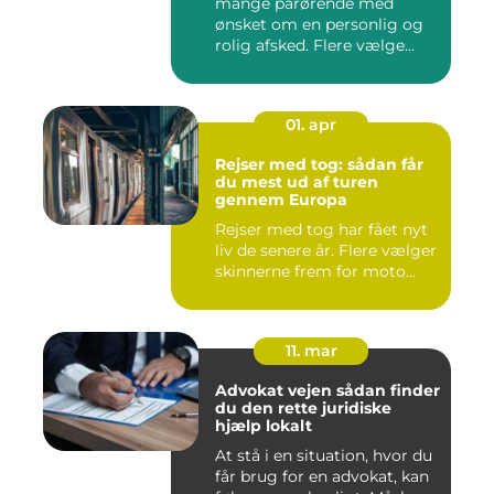
mange pårørende med
ønsket om en personlig og
rolig afsked. Flere vælge...
01. apr
Rejser med tog: sådan får
du mest ud af turen
gennem Europa
Rejser med tog har fået nyt
liv de senere år. Flere vælger
skinnerne frem for moto...
11. mar
Advokat vejen sådan finder
du den rette juridiske
hjælp lokalt
At stå i en situation, hvor du
får brug for en advokat, kan