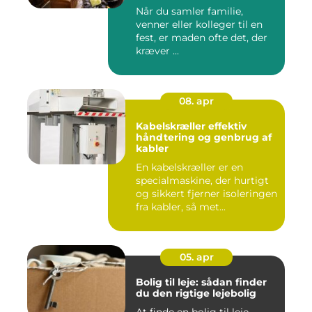
Når du samler familie,
venner eller kolleger til en
fest, er maden ofte det, der
kræver ...
08. apr
Kabelskræller effektiv
håndtering og genbrug af
kabler
En kabelskræller er en
specialmaskine, der hurtigt
og sikkert fjerner isoleringen
fra kabler, så met...
05. apr
Bolig til leje: sådan finder
du den rigtige lejebolig