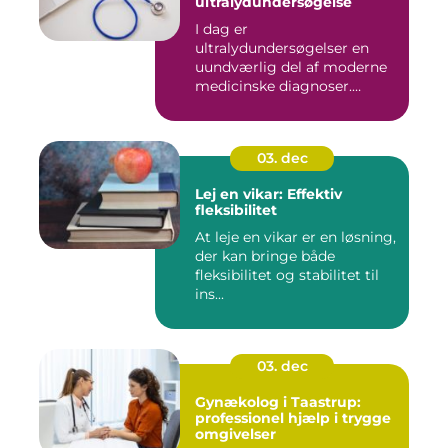
ultralydundersøgelse
I dag er
ultralydundersøgelser en
uundværlig del af moderne
medicinske diagnoser.
Denne...
03. dec
Lej en vikar: Effektiv
fleksibilitet
At leje en vikar er en løsning,
der kan bringe både
fleksibilitet og stabilitet til
ins...
03. dec
Gynækolog i Taastrup:
professionel hjælp i trygge
omgivelser