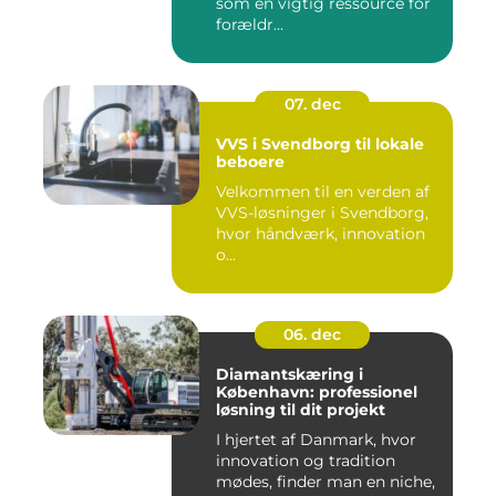
som en vigtig ressource for
forældr...
07. dec
VVS i Svendborg til lokale
beboere
Velkommen til en verden af
VVS-løsninger i Svendborg,
hvor håndværk, innovation
o...
06. dec
Diamantskæring i
København: professionel
løsning til dit projekt
I hjertet af Danmark, hvor
innovation og tradition
mødes, finder man en niche,