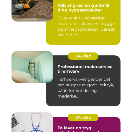
Køb af grus: en guide til
dine byggeprojekter
Grus er et uundværligt
materiale i alverdens bygge-
og anlægsprojekter. Uanset
om det dr...
04. dec
Professionel malerservice
til erhverv
I erhvervslivet gælder det
om at gøre et godt indtryk,
både for kunder og
medarbe...
04. dec
Få lavet en tryg