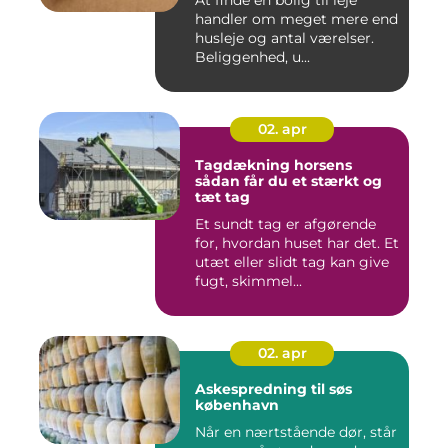
At finde en bolig til leje
handler om meget mere end
husleje og antal værelser.
Beliggenhed, u...
02. apr
Tagdækning horsens
sådan får du et stærkt og
tæt tag
Et sundt tag er afgørende
for, hvordan huset har det. Et
utæt eller slidt tag kan give
fugt, skimmel...
02. apr
Askespredning til søs
københavn
Når en nærtstående dør, står