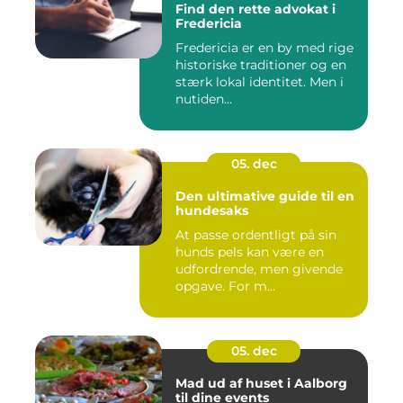
Find den rette advokat i
Fredericia
Fredericia er en by med rige
historiske traditioner og en
stærk lokal identitet. Men i
nutiden...
05. dec
Den ultimative guide til en
hundesaks
At passe ordentligt på sin
hunds pels kan være en
udfordrende, men givende
opgave. For m...
05. dec
Mad ud af huset i Aalborg
til dine events