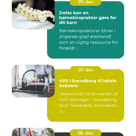
07. dec
Dette kan en
børnekiropraktor gøre for
dit barn
Børnekiropraktorer bliver i
stigende grad anerkendt
som en vigtig ressource for
forældr...
07. dec
VVS i Svendborg til lokale
beboere
Velkommen til en verden af
VVS-løsninger i Svendborg,
hvor håndværk, innovation
o...
06. dec