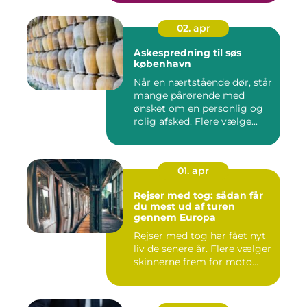
02. apr
Askespredning til søs
københavn
Når en nærtstående dør, står
mange pårørende med
ønsket om en personlig og
rolig afsked. Flere vælge...
01. apr
Rejser med tog: sådan får
du mest ud af turen
gennem Europa
Rejser med tog har fået nyt
liv de senere år. Flere vælger
skinnerne frem for moto...