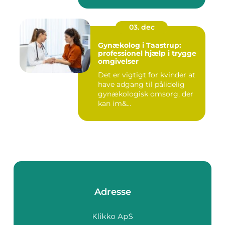
03. dec
Gynækolog i Taastrup:
professionel hjælp i trygge
omgivelser
Det er vigtigt for kvinder at
have adgang til pålidelig
gynækologisk omsorg, der
kan im&...
Adresse