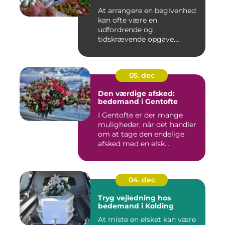
At arrangere en begivenhed
kan ofte være en
udfordrende og
tidskrævende opgave.
Maden er...
05. dec
Den værdige afsked:
bedemand i Gentofte
I Gentofte er der mange
muligheder, når det handler
om at tage den endelige
afsked med en elsk...
04. dec
Tryg vejledning hos
bedemand i Kolding
At miste en elsket kan være