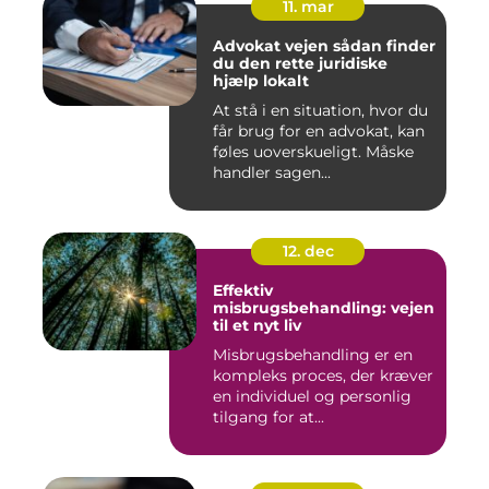
11. mar
Advokat vejen sådan finder
du den rette juridiske
hjælp lokalt
At stå i en situation, hvor du
får brug for en advokat, kan
føles uoverskueligt. Måske
handler sagen...
12. dec
Effektiv
misbrugsbehandling: vejen
til et nyt liv
Misbrugsbehandling er en
kompleks proces, der kræver
en individuel og personlig
tilgang for at...