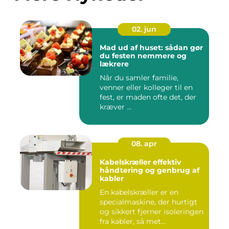
02. jun
Mad ud af huset: sådan gør
du festen nemmere og
lækrere
Når du samler familie,
venner eller kolleger til en
fest, er maden ofte det, der
kræver ...
08. apr
Kabelskræller effektiv
håndtering og genbrug af
kabler
En kabelskræller er en
specialmaskine, der hurtigt
og sikkert fjerner isoleringen
fra kabler, så met...