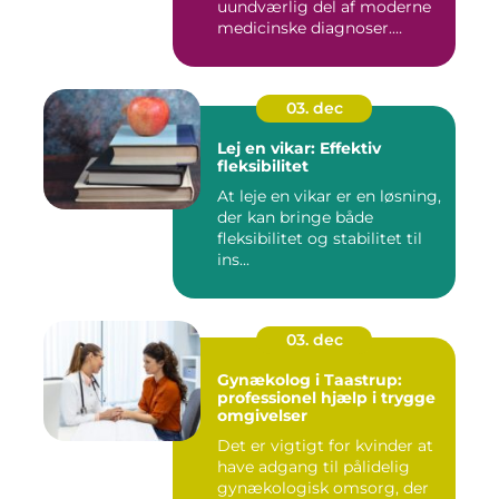
uundværlig del af moderne
medicinske diagnoser.
Denne...
03. dec
Lej en vikar: Effektiv
fleksibilitet
At leje en vikar er en løsning,
der kan bringe både
fleksibilitet og stabilitet til
ins...
03. dec
Gynækolog i Taastrup:
professionel hjælp i trygge
omgivelser
Det er vigtigt for kvinder at
have adgang til pålidelig
gynækologisk omsorg, der