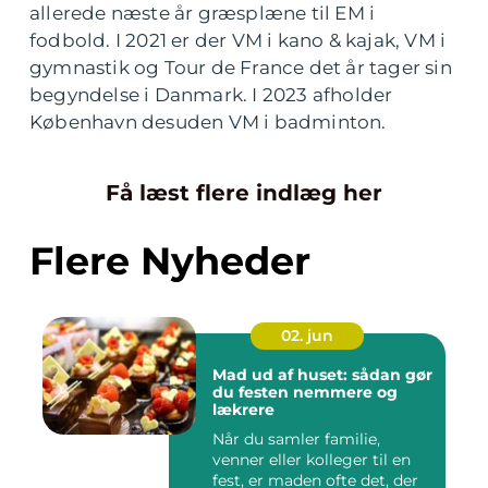
allerede næste år græsplæne til EM i
fodbold. I 2021 er der VM i kano & kajak, VM i
gymnastik og Tour de France det år tager sin
begyndelse i Danmark. I 2023 afholder
København desuden VM i badminton.
Få læst flere indlæg her
Flere Nyheder
02. jun
Mad ud af huset: sådan gør
du festen nemmere og
lækrere
Når du samler familie,
venner eller kolleger til en
fest, er maden ofte det, der