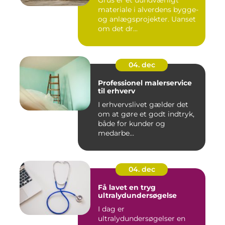
materiale i alverdens bygge-
og anlægsprojekter. Uanset
om det dr...
04. dec
Professionel malerservice
til erhverv
I erhvervslivet gælder det
om at gøre et godt indtryk,
både for kunder og
medarbe...
04. dec
Få lavet en tryg
ultralydundersøgelse
I dag er
ultralydundersøgelser en