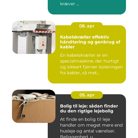
kræver ...
08. apr
Kabelskræller effektiv
håndtering og genbrug af
kabler
En kabelskræller er en
specialmaskine, der hurtigt
og sikkert fjerner isoleringen
fra kabler, så met...
05. apr
Bolig til leje: sådan finder
du den rigtige lejebolig
At finde en bolig til leje
handler om meget mere end
husleje og antal værelser.
Beliggenhed, u...