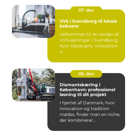
07. dec
VVS i Svendborg til lokale
beboere
Velkommen til en verden af
VVS-løsninger i Svendborg,
hvor håndværk, innovation
o...
06. dec
Diamantskæring i
København: professionel
løsning til dit projekt
I hjertet af Danmark, hvor
innovation og tradition
mødes, finder man en niche,
der kombinerer...