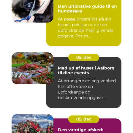
Den ultimative guide til en
hundesaks
At passe ordentligt på sin
hunds pels kan være en
udfordrende, men givende
opgave. For m...
05. dec
Mad ud af huset i Aalborg
til dine events
At arrangere en begivenhed
kan ofte være en
udfordrende og
tidskrævende opgave.
Maden er...
05. dec
Den værdige afsked: