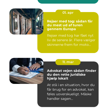
01. apr
Rejser med tog: sådan får
du mest ud af turen
gennem Europa
Rejser med tog har fået nyt
liv de senere år. Flere vælger
skinnerne frem for moto...
11. mar
Advokat vejen sådan finder
du den rette juridiske
hjælp lokalt
At stå i en situation, hvor du
får brug for en advokat, kan
føles uoverskueligt. Måske
handler sagen...