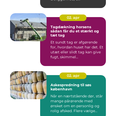
02. apr
Tagdækning horsens
sådan får du et stærkt og
tæt tag
Et sundt tag er afgørende
for, hvordan huset har det. Et
utæt eller slidt tag kan give
fugt, skimmel...
02. apr
Askespredning til søs
københavn
Når en nærtstående dør, står
mange pårørende med
ønsket om en personlig og
rolig afsked. Flere vælge...