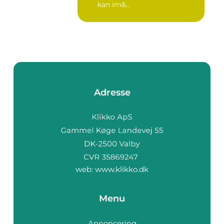
kan im&...
Adresse
web:
www.klikko.dk
Menu
Annoncering