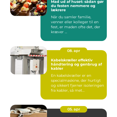
Mad ud af huset: sådan gør
du festen nemmere og
lækrere
Når du samler familie,
venner eller kolleger til en
fest, er maden ofte det, der
kræver ...
08. apr
Kabelskræller effektiv
håndtering og genbrug af
kabler
En kabelskræller er en
specialmaskine, der hurtigt
og sikkert fjerner isoleringen
fra kabler, så met...
05. apr