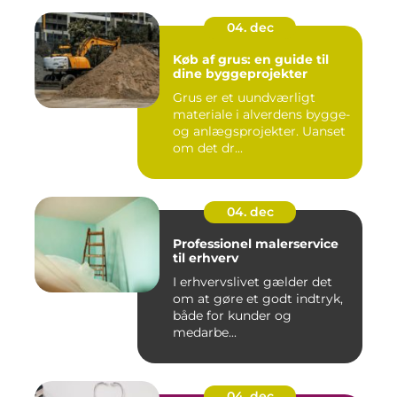
04. dec
Køb af grus: en guide til
dine byggeprojekter
Grus er et uundværligt
materiale i alverdens bygge-
og anlægsprojekter. Uanset
om det dr...
04. dec
Professionel malerservice
til erhverv
I erhvervslivet gælder det
om at gøre et godt indtryk,
både for kunder og
medarbe...
04. dec