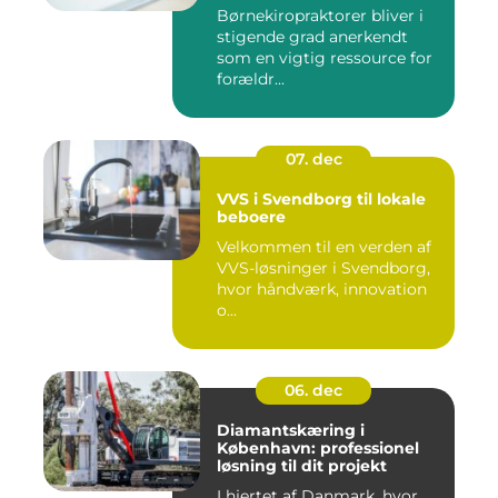
Børnekiropraktorer bliver i
stigende grad anerkendt
som en vigtig ressource for
forældr...
07. dec
VVS i Svendborg til lokale
beboere
Velkommen til en verden af
VVS-løsninger i Svendborg,
hvor håndværk, innovation
o...
06. dec
Diamantskæring i
København: professionel
løsning til dit projekt
I hjertet af Danmark, hvor