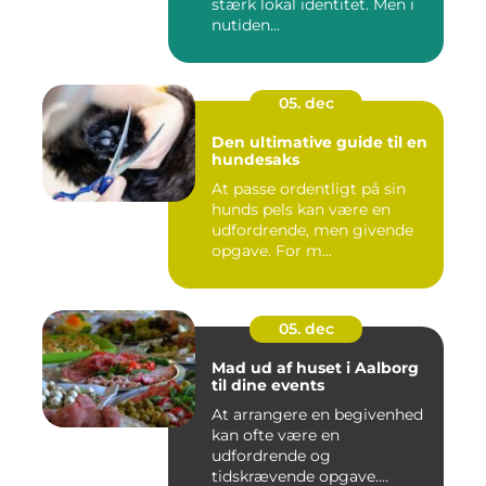
stærk lokal identitet. Men i
nutiden...
05. dec
Den ultimative guide til en
hundesaks
At passe ordentligt på sin
hunds pels kan være en
udfordrende, men givende
opgave. For m...
05. dec
Mad ud af huset i Aalborg
til dine events
At arrangere en begivenhed
kan ofte være en
udfordrende og
tidskrævende opgave.