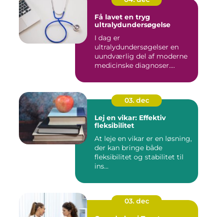
Få lavet en tryg
ultralydundersøgelse
I dag er
ultralydundersøgelser en
uundværlig del af moderne
medicinske diagnoser.
Denne...
03. dec
Lej en vikar: Effektiv
fleksibilitet
At leje en vikar er en løsning,
der kan bringe både
fleksibilitet og stabilitet til
ins...
03. dec