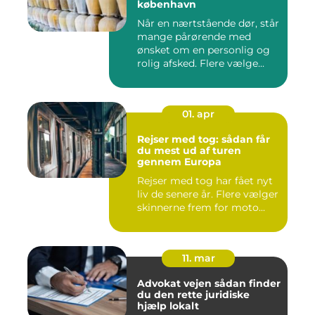
københavn
Når en nærtstående dør, står
mange pårørende med
ønsket om en personlig og
rolig afsked. Flere vælge...
01. apr
Rejser med tog: sådan får
du mest ud af turen
gennem Europa
Rejser med tog har fået nyt
liv de senere år. Flere vælger
skinnerne frem for moto...
11. mar
Advokat vejen sådan finder
du den rette juridiske
hjælp lokalt