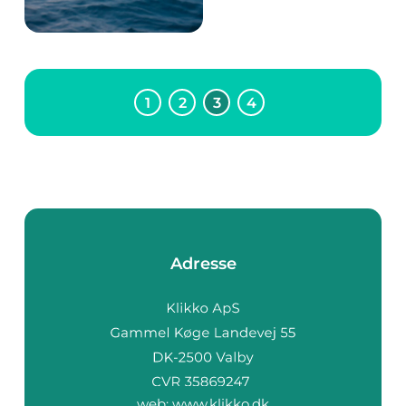
ved, hvad du skal
medbringe på din
fisketur, så gå ikke i
panik. Du får her en
liste med t...
1
2
3
4
Adresse
web:
www.klikko.dk