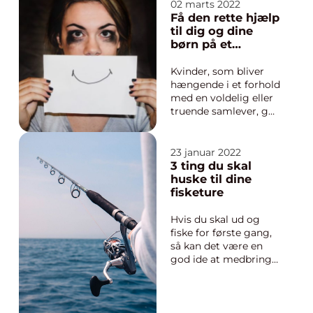
perspektiv på verden
02 marts 2022
udenfor. Men med så
Få den rette hjælp
mange forskellige
til dig og dine
slags vinduer på
børn på et
markedet kan det
kvindekrisecenter
være svært at vælge
Kvinder, som bliver
de bedste. I det
hængende i et forhold
følgende få...
med en voldelig eller
truende samlever, gør
det som regel fordi de
har vanskeligt ved at
overskue
23 januar 2022
konsekvenserne af at
3 ting du skal
forlade
huske til dine
vedkommende. Der
fisketure
kan være økonomiske
forhold som gør at
Hvis du skal ud og
man er fanget i
fiske for første gang,
forholdet...
så kan det være en
god ide at medbringe
et par ting, der kan
gøre fisketuren en
ekstra tand bedre.
Hvis du endnu ikke