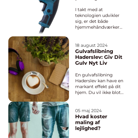
strømforsyning til
dine værktøjer
I takt med at
teknologien udvikler
sig, er det både
hjemmehåndværkere
og professionelle
fagfolk, der søger
pålidelige og effektive
18 august 2024
løsninger for deres
Gulvafslibning
værktøjsbehov. Et
Haderslev: Giv Dit
navn, der ofte dukker
Gulv Nyt Liv
op i den...
En gulvafslibning
Haderslev kan have en
markant effekt på dit
hjem. Du vil ikke blot
genskabe skønheden i
dine trægulve, men
også øge din boligs
05 maj 2024
samlede værdi. I
Hvad koster
Haderslev og omegn
maling af
findes der et hav af
lejlighed?
muligheder...