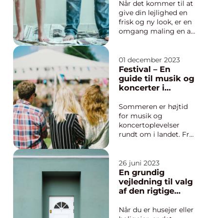
Når det kommer til at
give din lejlighed en
frisk og ny look, er en
omgang maling en af
de hurtigste og mest
omkostningseffektive
måder at gøre det på.
01 december 2023
Men hvor meget skal
Festival – En
man regne med at
guide til musik og
betale for maling af
koncerter i
en lejlighed? I denne
fællesskab
artikel vil vi dyk...
Sommeren er højtid
for musik og
koncertoplevelser
rundt om i landet. Fra
små lokale festivaler
til store internationale
begivenheder, er der
26 juni 2023
noget magisk ved at
En grundig
tilbringe dagene og
vejledning til valg
nætterne sammen
af den rigtige
med tusindvis af
låsesmed
andre musikentusi...
Når du er husejer eller