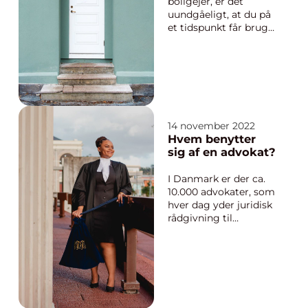
boligejer, er det
uundgåeligt, at du på
et tidspunkt får brug
for en professionel
låsesmed. Det kan
være, fordi du har låst
dig ude, skal have
udskiftet låse, eller
blot ø...
14 november 2022
Hvem benytter
sig af en advokat?
I Danmark er der ca.
10.000 advokater, som
hver dag yder juridisk
rådgivning til
danskere og
udlændinge.
Advokater har en høj
troværdighed i
samfundet, og de er
ofte synonym med