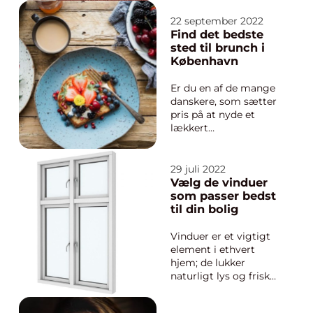
ordet “retfærdighed”.
Der findes mange
22 september 2022
forskellige slags adv...
Find det bedste
sted til brunch i
København
Er du en af de mange
danskere, som sætter
pris på at nyde et
lækkert
morgenmåltid – også
i hverdagen? Så er du
kommet til det rette
29 juli 2022
sted. I denne artikel
Vælg de vinduer
kan du læse mere om
som passer bedst
hvad du kan forvente
til din bolig
at finde på
https://brunchkøbenh
Vinduer er et vigtigt
avn.dk/, som er din
element i ethvert
onl...
hjem; de lukker
naturligt lys og frisk
luft ind og giver
samtidig et