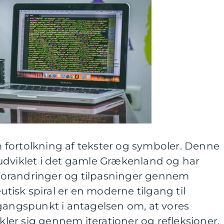
fortolkning af tekster og symboler. Denne
udviklet i det gamle Grækenland og har
orandringer og tilpasninger gennem
isk spiral er en moderne tilgang til
dgangspunkt i antagelsen om, at vores
ikler sig gennem iterationer og refleksioner.