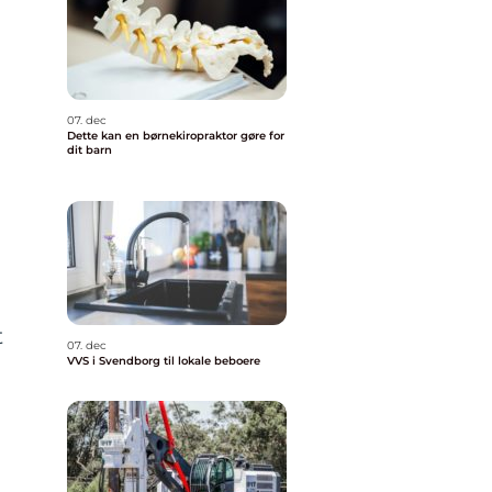
07. dec
Dette kan en børnekiropraktor gøre for
dit barn
t
07. dec
VVS i Svendborg til lokale beboere