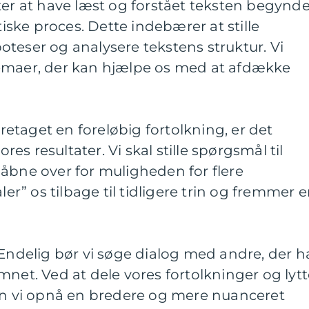
ter at have læst og forstået teksten begynde
ske proces. Dette indebærer at stille
teser og analysere tekstens struktur. Vi
emaer, der kan hjælpe os med at afdække
oretaget en foreløbig fortolkning, er det
ores resultater. Vi skal stille spørgsmål til
åbne over for muligheden for flere
ler” os tilbage til tidligere trin og fremmer 
 Endelig bør vi søge dialog med andre, der h
mnet. Ved at dele vores fortolkninger og lyt
kan vi opnå en bredere og mere nuanceret