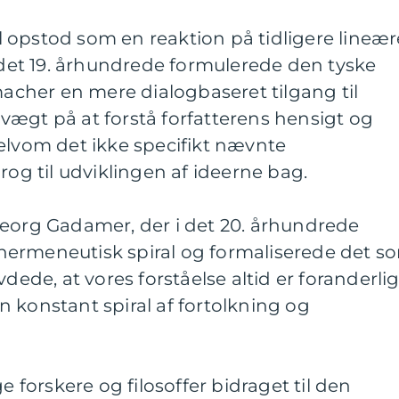
 opstod som en reaktion på tidligere lineær
I det 19. århundrede formulerede den tyske
rmacher en mere dialogbaseret tilgang til
vægt på at forstå forfatterens hensigt og
elvom det ikke specifikt nævnte
rog til udviklingen af ideerne bag.
Georg Gadamer, der i det 20. århundrede
ermeneutisk spiral og formaliserede det s
e, at vores forståelse altid er foranderli
 konstant spiral af fortolkning og
orskere og filosoffer bidraget til den