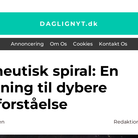
DAGLIGNYT.
dk
Annoncering
Om Os
Cookies
Kontakt Os
ning til dybere
forståelse
en
Redaktio