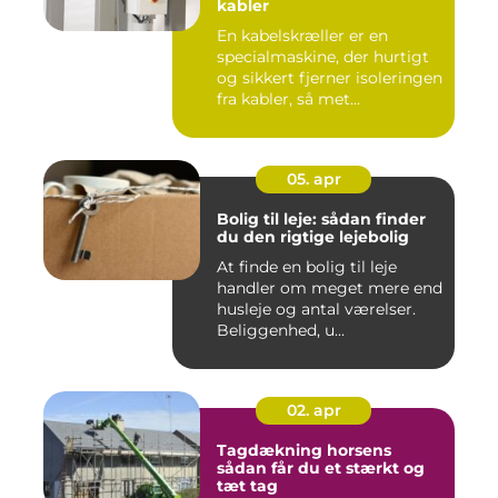
kabler
En kabelskræller er en
specialmaskine, der hurtigt
og sikkert fjerner isoleringen
fra kabler, så met...
05. apr
Bolig til leje: sådan finder
du den rigtige lejebolig
At finde en bolig til leje
handler om meget mere end
husleje og antal værelser.
Beliggenhed, u...
02. apr
Tagdækning horsens
sådan får du et stærkt og
tæt tag