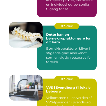
en individuel og personlig
tilgang for at...
07. dec
Dette kan en
børnekiropraktor gøre for
dit barn
Børnekiropraktorer bliver i
stigende grad anerkendt
som en vigtig ressource for
forældr...
07. dec
VVS i Svendborg til lokale
beboere
Velkommen til en verden af
VVS-løsninger i Svendborg,