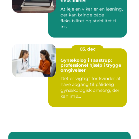
fleksibilitet
At leje en vikar er en løsning,
der kan bringe både
fleksibilitet og stabilitet til
ins...
03. dec
Gynækolog i Taastrup:
professionel hjælp i trygge
omgivelser
Det er vigtigt for kvinder at
have adgang til pålidelig
gynækologisk omsorg, der
kan im&...