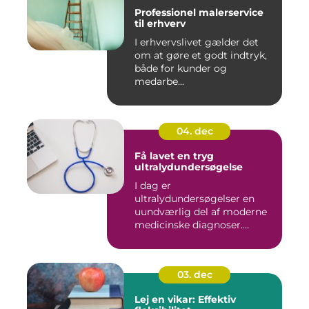
Professionel malerservice
til erhverv
I erhvervslivet gælder det
om at gøre et godt indtryk,
både for kunder og
medarbe...
04. dec
Få lavet en tryg
ultralydundersøgelse
I dag er
ultralydundersøgelser en
uundværlig del af moderne
medicinske diagnoser.
Denne...
03. dec
Lej en vikar: Effektiv