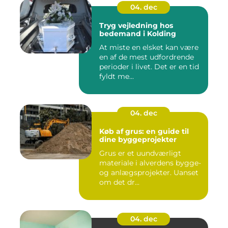
04. dec
Tryg vejledning hos
bedemand i Kolding
At miste en elsket kan være
en af de mest udfordrende
perioder i livet. Det er en tid
fyldt me...
04. dec
Køb af grus: en guide til
dine byggeprojekter
Grus er et uundværligt
materiale i alverdens bygge-
og anlægsprojekter. Uanset
om det dr...
04. dec