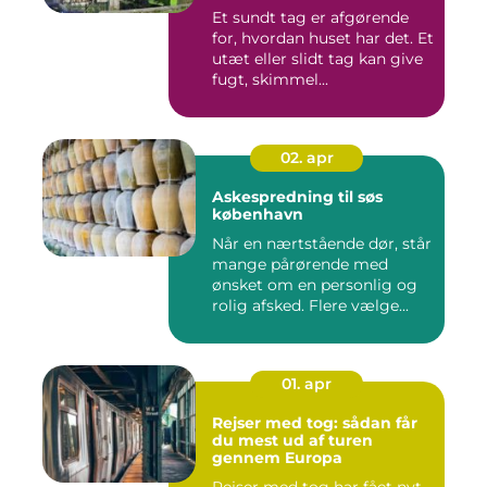
Et sundt tag er afgørende
for, hvordan huset har det. Et
utæt eller slidt tag kan give
fugt, skimmel...
02. apr
Askespredning til søs
københavn
Når en nærtstående dør, står
mange pårørende med
ønsket om en personlig og
rolig afsked. Flere vælge...
01. apr
Rejser med tog: sådan får
du mest ud af turen
gennem Europa
Rejser med tog har fået nyt