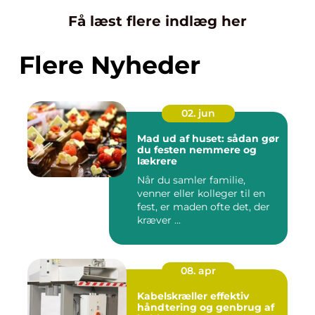
Få læst flere indlæg her
Flere Nyheder
02. jun
Mad ud af huset: sådan gør
du festen nemmere og
lækrere
Når du samler familie,
venner eller kolleger til en
fest, er maden ofte det, der
kræver ...
08. apr
Kabelskræller effektiv
håndtering og genbrug af