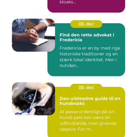
kloaks...
05. dec
Find den rette advokat i
Fredericia
Fredericia er en by med rige
historiske traditioner og en
stærk lokal identitet. Men i
nutiden...
05. dec
Den ultimative guide til en
hundesaks
At passe ordentligt på sin
hunds pels kan være en
udfordrende, men givende
opgave. For m...