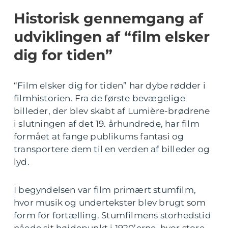
Historisk gennemgang af
udviklingen af “film elsker
dig for tiden”
“Film elsker dig for tiden” har dybe rødder i
filmhistorien. Fra de første bevægelige
billeder, der blev skabt af Lumière-brødrene
i slutningen af det 19. århundrede, har film
formået at fange publikums fantasi og
transportere dem til en verden af billeder og
lyd.
I begyndelsen var film primært stumfilm,
hvor musik og undertekster blev brugt som
form for fortælling. Stumfilmens storhedstid
nåede sit højdepunkt i 1920’erne, hvor store