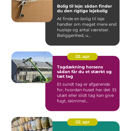
Bolig til leje: sådan finder
du den rigtige lejebolig
At finde en bolig til leje
handler om meget mere end
husleje og antal værelser.
Beliggenhed, u...
02. apr
Tagdækning horsens
sådan får du et stærkt og
tæt tag
Et sundt tag er afgørende
for, hvordan huset har det. Et
utæt eller slidt tag kan give
fugt, skimmel...
02. apr