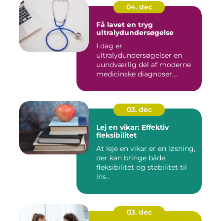
04. dec
Få lavet en tryg
ultralydundersøgelse
I dag er
ultralydundersøgelser en
uundværlig del af moderne
medicinske diagnoser.
Denne...
03. dec
Lej en vikar: Effektiv
fleksibilitet
At leje en vikar er en løsning,
der kan bringe både
fleksibilitet og stabilitet til
ins...
03. dec