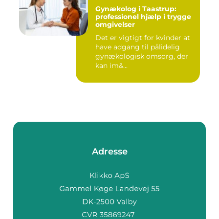
Gynækolog i Taastrup:
professionel hjælp i trygge
omgivelser
Det er vigtigt for kvinder at
have adgang til pålidelig
gynækologisk omsorg, der
kan im&...
Adresse