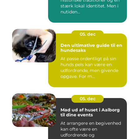
stærk lokal identitet. Men i
nutiden...
05. dec
Den ultimative guide til en
hundesaks
At passe ordentligt på sin
hunds pels kan være en
udfordrende, men givende
opgave. For m...
05. dec
Mad ud af huset i Aalborg
til dine events
At arrangere en begivenhed
kan ofte være en
udfordrende og