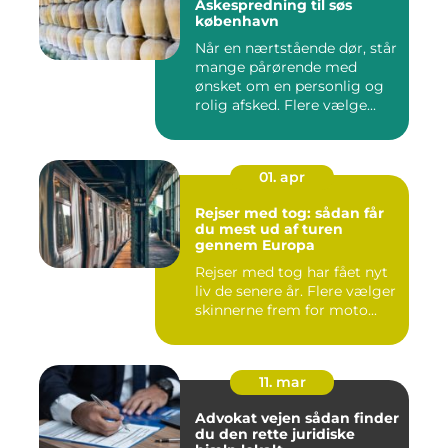
Askespredning til søs
københavn
Når en nærtstående dør, står
mange pårørende med
ønsket om en personlig og
rolig afsked. Flere vælge...
01. apr
Rejser med tog: sådan får
du mest ud af turen
gennem Europa
Rejser med tog har fået nyt
liv de senere år. Flere vælger
skinnerne frem for moto...
11. mar
Advokat vejen sådan finder
du den rette juridiske