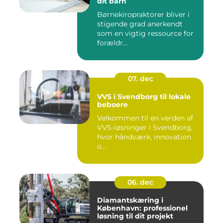
dit barn
Børnekiropraktorer bliver i
stigende grad anerkendt
som en vigtig ressource for
forældr...
07. dec
VVS i Svendborg til lokale
beboere
Velkommen til en verden af
VVS-løsninger i Svendborg,
hvor håndværk, innovation
o...
06. dec
Diamantskæring i
København: professionel
løsning til dit projekt