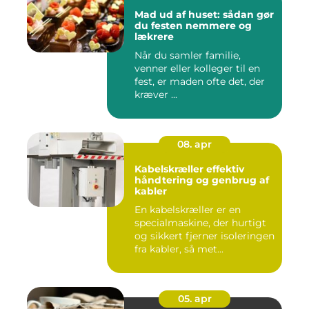
Mad ud af huset: sådan gør
du festen nemmere og
lækrere
Når du samler familie,
venner eller kolleger til en
fest, er maden ofte det, der
kræver ...
08. apr
Kabelskræller effektiv
håndtering og genbrug af
kabler
En kabelskræller er en
specialmaskine, der hurtigt
og sikkert fjerner isoleringen
fra kabler, så met...
05. apr