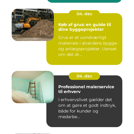
04. dec
Køb af grus: en guide til
dine byggeprojekter
Grus er et uundværligt
materiale i alverdens bygge-
og anlægsprojekter. Uanset
om det dr...
04. dec
Professionel malerservice
til erhverv
I erhvervslivet gælder det
om at gøre et godt indtryk,
både for kunder og
medarbe...