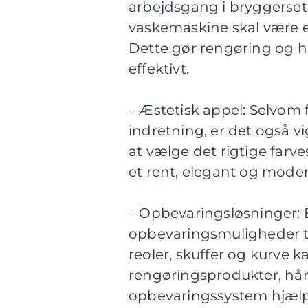
arbejdsgang i bryggerset.
vaskemaskine skal være e
Dette gør rengøring og h
effektivt.
– Æstetisk appel: Selvom 
indretning, er det også vi
at vælge det rigtige far
et rent, elegant og moder
– Opbevaringsløsninger: E
opbevaringsmuligheder til
reoler, skuffer og kurve k
rengøringsprodukter, hån
opbevaringssystem hjælpe