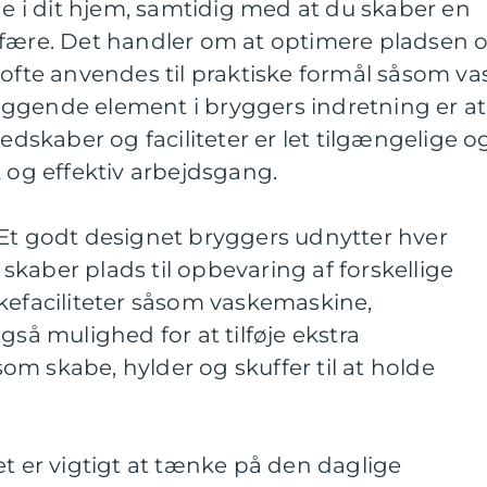
i dit hjem, samtidig med at du skaber en
sfære. Det handler om at optimere pladsen 
 ofte anvendes til praktiske formål såsom va
ggende element i bryggers indretning er at
redskaber og faciliteter er let tilgængelige o
k og effektiv arbejdsgang.
 Et godt designet bryggers udnytter hver
kaber plads til opbevaring af forskellige
kefaciliteter såsom vaskemaskine,
gså mulighed for at tilføje ekstra
m skabe, hylder og skuffer til at holde
et er vigtigt at tænke på den daglige