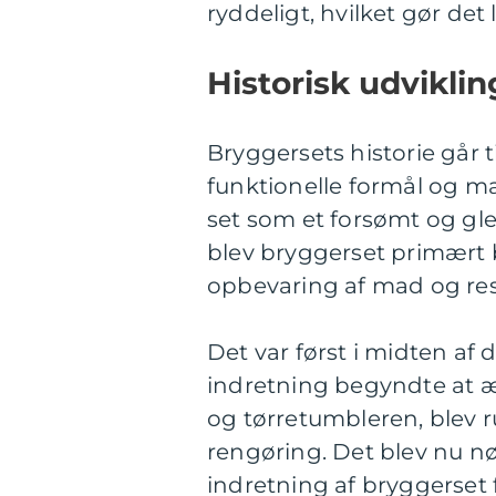
ryddeligt, hvilket gør de
Historisk udvikli
Bryggersets historie går
funktionelle formål og ma
set som et forsømt og gl
blev bryggerset primært br
opbevaring af mad og res
Det var først i midten af
indretning begyndte at 
og tørretumbleren, blev
rengøring. Det blev nu n
indretning af bryggerset f