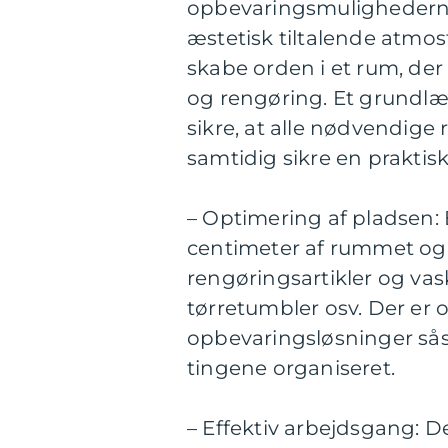
opbevaringsmulighederne 
æstetisk tiltalende atmo
skabe orden i et rum, der
og rengøring. Et grundlæ
sikre, at alle nødvendige 
samtidig sikre en praktis
– Optimering af pladsen:
centimeter af rummet og s
rengøringsartikler og vas
tørretumbler osv. Der er o
opbevaringsløsninger såso
tingene organiseret.
– Effektiv arbejdsgang: D