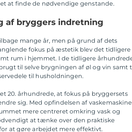
t let at finde de nødvendige genstande.
ng af bryggers indretning
 tilbage mange år, men på grund af dets
nglende fokus på æstetik blev det tidligere
emt rum i hjemmet. I de tidligere århundred
ugt til selve brygningen af øl og vin samt t
ervedele til husholdningen.
 det 20. århundrede, at fokus på bryggersets
ændre sig. Med opfindelsen af vaskemaskin
 rummet mere centreret omkring vask og
ødvendigt at tænke over den praktiske
or at gøre arbejdet mere effektivt.