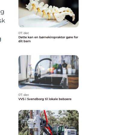
og
sk
07. dec
g
Dette kan en børnekiropraktor gøre for
dit barn
07. dec
VVS i Svendborg til lokale beboere