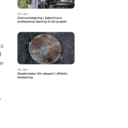
06. dec
Diamantskæring i København:
professionel løsning til dit projekt
ts
d
be
06. dec
Kloakmester: Din ekspert i effektiv
kloakering
,