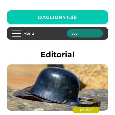
DAGLIGNYT.
dk
Menu
editorial
07. okt