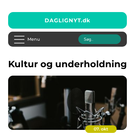
DAGLIGNYT.
dk
Menu
Kultur og underholdning
07. okt