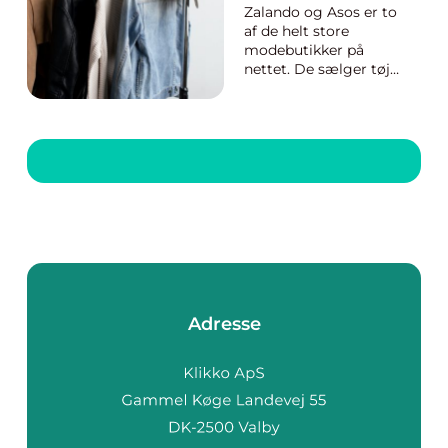
Zalando og Asos er to
af de helt store
modebutikker på
nettet. De sælger tøj,
sko og accessories til
hele familien. Vi har
kigget de to giganter
efter i sømmene.
Store og små
webshops med tøj,
sko og accessories til
hele familien kæmper
om vores opmæ...
Adresse