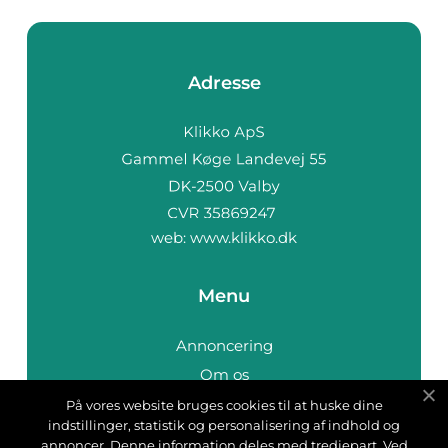
Adresse
web:
www.klikko.dk
Menu
Annoncering
Om os
Cookies
På vores website bruges cookies til at huske dine
indstillinger, statistik og personalisering af indhold og
Kontakt os
annoncer. Denne information deles med tredjepart. Ved